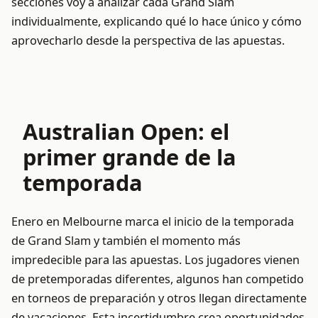
secciones voy a analizar cada Grand Slam
individualmente, explicando qué lo hace único y cómo
aprovecharlo desde la perspectiva de las apuestas.
Australian Open: el
primer grande de la
temporada
Enero en Melbourne marca el inicio de la temporada
de Grand Slam y también el momento más
impredecible para las apuestas. Los jugadores vienen
de pretemporadas diferentes, algunos han competido
en torneos de preparación y otros llegan directamente
de vacaciones. Esta incertidumbre crea oportunidades