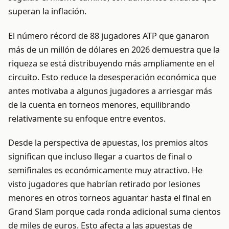
superan la inflación.
El número récord de 88 jugadores ATP que ganaron
más de un millón de dólares en 2026 demuestra que la
riqueza se está distribuyendo más ampliamente en el
circuito. Esto reduce la desesperación económica que
antes motivaba a algunos jugadores a arriesgar más
de la cuenta en torneos menores, equilibrando
relativamente su enfoque entre eventos.
Desde la perspectiva de apuestas, los premios altos
significan que incluso llegar a cuartos de final o
semifinales es económicamente muy atractivo. He
visto jugadores que habrían retirado por lesiones
menores en otros torneos aguantar hasta el final en
Grand Slam porque cada ronda adicional suma cientos
de miles de euros. Esto afecta a las apuestas de