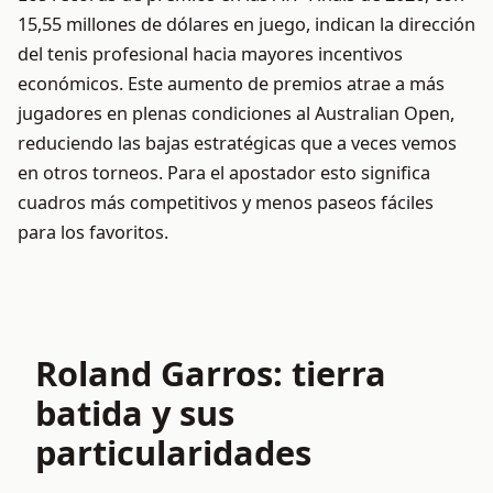
15,55 millones de dólares en juego, indican la dirección
del tenis profesional hacia mayores incentivos
económicos. Este aumento de premios atrae a más
jugadores en plenas condiciones al Australian Open,
reduciendo las bajas estratégicas que a veces vemos
en otros torneos. Para el apostador esto significa
cuadros más competitivos y menos paseos fáciles
para los favoritos.
Roland Garros: tierra
batida y sus
particularidades