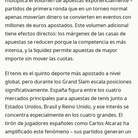
multiplica el volumen de apuestas exponencialmente –
partidos de primera ronda que en un torneo normal
apenas moverían dinero se convierten en eventos con
millones de euros apostados. Este volumen adicional
tiene efectos directos: los márgenes de las casas de
apuestas se reducen porque la competencia es más
intensa, y la liquidez permite apuestas de mayor
importe sin mover las cuotas.
El tenis es el quinto deporte más apostado a nivel
global, pero durante los Grand Slam escala posiciones
significativamente. España figura entre los cuatro
mercados principales para apuestas de tenis junto a
Estados Unidos, Brasil y Reino Unido, y ese interés se
concentra especialmente en los cuatro grandes. El
tirón de jugadores españoles como Carlos Alcaraz ha
amplificado este fenómeno – sus partidos generan un