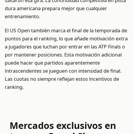
saltaron esa gira. La continuidad competitiva en pista
dura americana prepara mejor que cualquier
entrenamiento.
El US Open también marca el final de la temporada de
puntos para el ranking, lo que añade motivación extra
a jugadores que luchan por entrar en las ATP Finals o
por mantener posiciones. Esta motivación adicional
puede hacer que partidos aparentemente
intrascendentes se jueguen con intensidad de final.
Las cuotas no siempre reflejan estos incentivos de
ranking.
Mercados exclusivos en