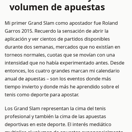
volumen de apuestas
Mi primer Grand Slam como apostador fue Roland
Garros 2015. Recuerdo la sensación de abrir la
aplicación y ver cientos de partidos disponibles
durante dos semanas, mercados que no existían en
torneos normales, cuotas que se movían con una
intensidad que no había experimentado antes. Desde
entonces, los cuatro grandes marcan mi calendario
anual de apuestas – son los eventos donde más
tiempo invierto y donde más he aprendido sobre el
tenis como deporte para apostar.
Los Grand Slam representan la cima del tenis
profesional y también la cima de las apuestas
deportivas en este deporte. El interés mediático