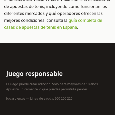
de apuestas de tenis, incluyendo cómo funcionan los
diferentes mercados y qué operadores ofrecen las
mejores condiciones, consulta la
guía completa de
casas de apuestas de tenis en España
.
Juego responsable
El juego puede crear adicción. Solo para mayores de 18 años.
Apuesta únicamente lo que puedas permitirte perder.
Jugarbien.es
— Línea de ayuda: 900 200 225