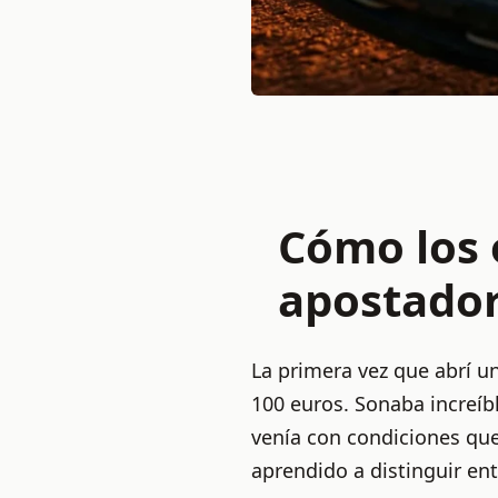
Cómo los 
apostador
La primera vez que abrí u
100 euros. Sonaba increíb
venía con condiciones que
aprendido a distinguir en