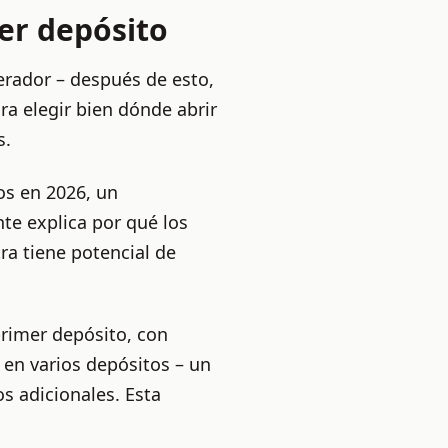
er depósito
erador – después de esto,
a elegir bien dónde abrir
s.
os en 2026, un
te explica por qué los
ra tiene potencial de
primer depósito, con
 en varios depósitos – un
s adicionales. Esta