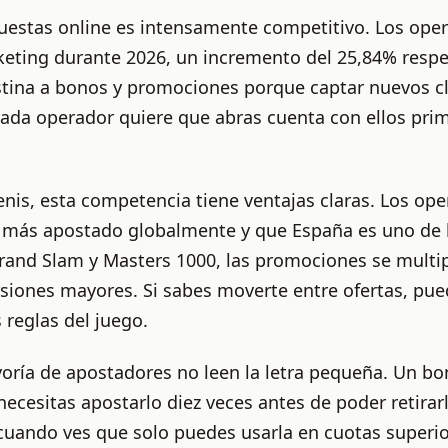
uestas online es intensamente competitivo. Los ope
eting durante 2026, un incremento del 25,84% respec
stina a bonos y promociones porque captar nuevos c
 Cada operador quiere que abras cuenta con ellos pri
enis, esta competencia tiene ventajas claras. Los op
te más apostado globalmente y que España es uno de
Grand Slam y Masters 1000, las promociones se multi
rsiones mayores. Si sabes moverte entre ofertas, pue
 reglas del juego.
oría de apostadores no leen la letra pequeña. Un b
ecesitas apostarlo diez veces antes de poder retirar
 cuando ves que solo puedes usarla en cuotas superior