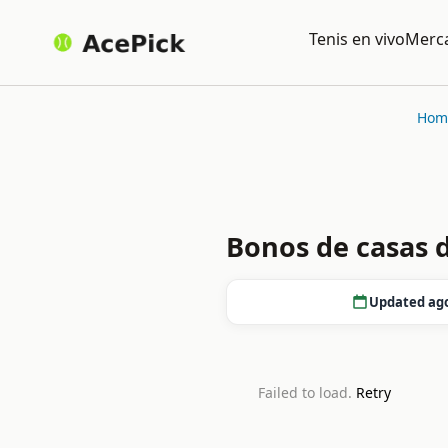
Tenis en vivo
Merca
Hom
Bonos de casas d
Updated ago
Failed to load.
Retry