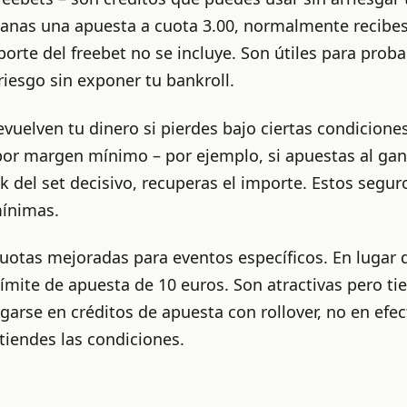
ganas una apuesta a cuota 3.00, normalmente recibes
porte del freebet no se incluye. Son útiles para pro
iesgo sin exponer tu bankroll.
vuelven tu dinero si pierdes bajo ciertas condicion
or margen mínimo – por ejemplo, si apuestas al gan
k del set decisivo, recuperas el importe. Estos segur
mínimas.
uotas mejoradas para eventos específicos. En lugar de
ímite de apuesta de 10 euros. Son atractivas pero ti
arse en créditos de apuesta con rollover, no en efect
tiendes las condiciones.