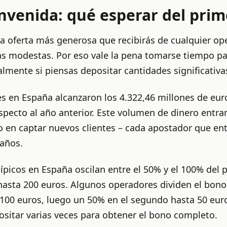
nvenida: qué esperar del prim
la oferta más generosa que recibirás de cualquier op
 modestas. Por eso vale la pena tomarse tiempo par
lmente si piensas depositar cantidades significativa
s en España alcanzaron los 4.322,46 millones de eur
specto al año anterior. Este volumen de dinero entran
o en captar nuevos clientes – cada apostador que ent
 años.
ípicos en España oscilan entre el 50% y el 100% del 
hasta 200 euros. Algunos operadores dividen el bono
100 euros, luego un 50% en el segundo hasta 50 euro
positar varias veces para obtener el bono completo.