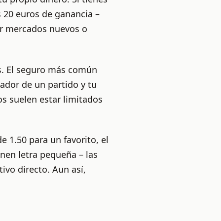
 20 euros de ganancia –
bar mercados nuevos o
es. El seguro más común
ador de un partido y tu
os suelen estar limitados
 1.50 para un favorito, el
enen letra pequeña – las
ivo directo. Aun así,