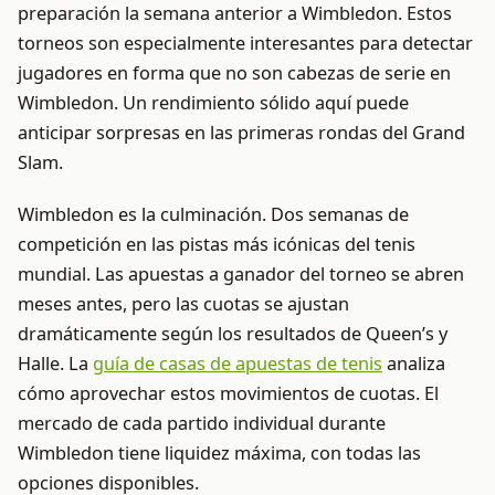
preparación la semana anterior a Wimbledon. Estos
torneos son especialmente interesantes para detectar
jugadores en forma que no son cabezas de serie en
Wimbledon. Un rendimiento sólido aquí puede
anticipar sorpresas en las primeras rondas del Grand
Slam.
Wimbledon es la culminación. Dos semanas de
competición en las pistas más icónicas del tenis
mundial. Las apuestas a ganador del torneo se abren
meses antes, pero las cuotas se ajustan
dramáticamente según los resultados de Queen’s y
Halle. La
guía de casas de apuestas de tenis
analiza
cómo aprovechar estos movimientos de cuotas. El
mercado de cada partido individual durante
Wimbledon tiene liquidez máxima, con todas las
opciones disponibles.