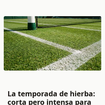
La temporada de hierba:
corta pero intensa para