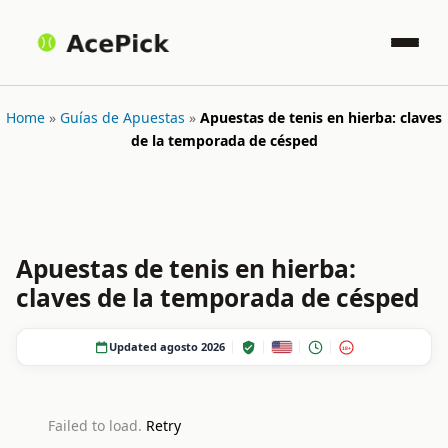
Home
»
Guías de Apuestas
»
Apuestas de tenis en hierba: claves
de la temporada de césped
Apuestas de tenis en hierba:
claves de la temporada de césped
Updated agosto 2026
18+
Failed to load.
Retry