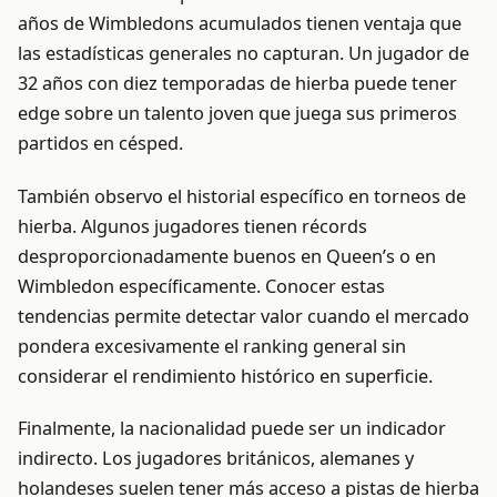
años de Wimbledons acumulados tienen ventaja que
las estadísticas generales no capturan. Un jugador de
32 años con diez temporadas de hierba puede tener
edge sobre un talento joven que juega sus primeros
partidos en césped.
También observo el historial específico en torneos de
hierba. Algunos jugadores tienen récords
desproporcionadamente buenos en Queen’s o en
Wimbledon específicamente. Conocer estas
tendencias permite detectar valor cuando el mercado
pondera excesivamente el ranking general sin
considerar el rendimiento histórico en superficie.
Finalmente, la nacionalidad puede ser un indicador
indirecto. Los jugadores británicos, alemanes y
holandeses suelen tener más acceso a pistas de hierba