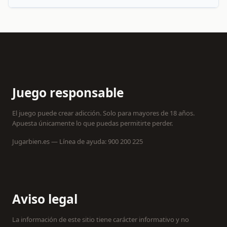
Juego responsable
El juego puede crear adicción. Solo para mayores de 18 años.
Apuesta únicamente lo que puedas permitirte perder.
Jugarbien.es
— Línea de ayuda: 900 200 225
Aviso legal
La información de este sitio tiene carácter informativo y no