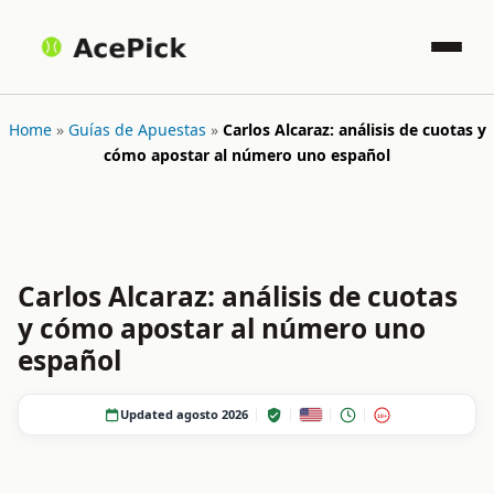
Home
»
Guías de Apuestas
»
Carlos Alcaraz: análisis de cuotas y
cómo apostar al número uno español
Carlos Alcaraz: análisis de cuotas
y cómo apostar al número uno
español
Updated agosto 2026
18+