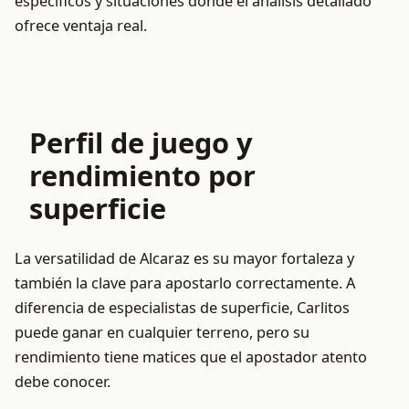
específicos y situaciones donde el análisis detallado
ofrece ventaja real.
Perfil de juego y
rendimiento por
superficie
La versatilidad de Alcaraz es su mayor fortaleza y
también la clave para apostarlo correctamente. A
diferencia de especialistas de superficie, Carlitos
puede ganar en cualquier terreno, pero su
rendimiento tiene matices que el apostador atento
debe conocer.