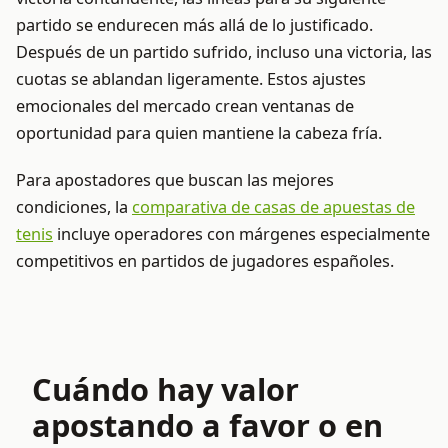
partido se endurecen más allá de lo justificado.
Después de un partido sufrido, incluso una victoria, las
cuotas se ablandan ligeramente. Estos ajustes
emocionales del mercado crean ventanas de
oportunidad para quien mantiene la cabeza fría.
Para apostadores que buscan las mejores
condiciones, la
comparativa de casas de apuestas de
tenis
incluye operadores con márgenes especialmente
competitivos en partidos de jugadores españoles.
Cuándo hay valor
apostando a favor o en