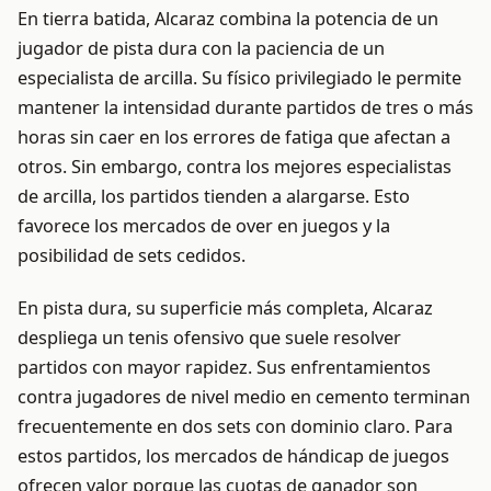
En tierra batida, Alcaraz combina la potencia de un
jugador de pista dura con la paciencia de un
especialista de arcilla. Su físico privilegiado le permite
mantener la intensidad durante partidos de tres o más
horas sin caer en los errores de fatiga que afectan a
otros. Sin embargo, contra los mejores especialistas
de arcilla, los partidos tienden a alargarse. Esto
favorece los mercados de over en juegos y la
posibilidad de sets cedidos.
En pista dura, su superficie más completa, Alcaraz
despliega un tenis ofensivo que suele resolver
partidos con mayor rapidez. Sus enfrentamientos
contra jugadores de nivel medio en cemento terminan
frecuentemente en dos sets con dominio claro. Para
estos partidos, los mercados de hándicap de juegos
ofrecen valor porque las cuotas de ganador son