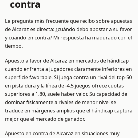
contra
La pregunta más frecuente que recibo sobre apuestas
de Alcaraz es directa: ¿cuándo debo apostar a su favor
y cuándo en contra? Mi respuesta ha madurado con el
tiempo.
Apuesto a favor de Alcaraz en mercados de hándicap
cuando enfrenta a jugadores claramente inferiores en
superficie favorable. Si juega contra un rival del top-50
en pista dura y la línea de -4.5 juegos ofrece cuotas
superiores a 1.80, suele haber valor. Su capacidad de
dominar físicamente a rivales de menor nivel se
traduce en márgenes amplios que el hándicap captura
mejor que el mercado de ganador.
Apuesto en contra de Alcaraz en situaciones muy