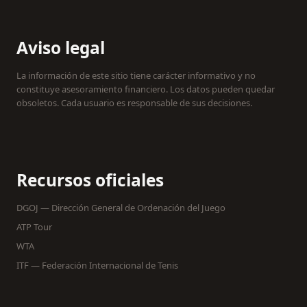
Aviso legal
La información de este sitio tiene carácter informativo y no
constituye asesoramiento financiero. Los datos pueden quedar
obsoletos. Cada usuario es responsable de sus decisiones.
Recursos oficiales
DGOJ — Dirección General de Ordenación del Juego
ATP Tour
WTA
ITF — Federación Internacional de Tenis