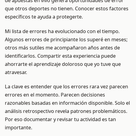
de apuestas en vivo genera oportunidades de error
que otros deportes no tienen. Conocer estos factores
específicos te ayuda a protegerte.
Mi lista de errores ha evolucionado con el tiempo.
Algunos errores de principiante los superé en meses;
otros más sutiles me acompañaron años antes de
identificarlos. Compartir esta experiencia puede
ahorrarte el aprendizaje doloroso que yo tuve que
atravesar.
La clave es entender que los errores rara vez parecen
errores en el momento. Parecen decisiones
razonables basadas en información disponible. Solo el
análisis retrospectivo revela patrones problemáticos.
Por eso documentar y revisar tu actividad es tan
importante.