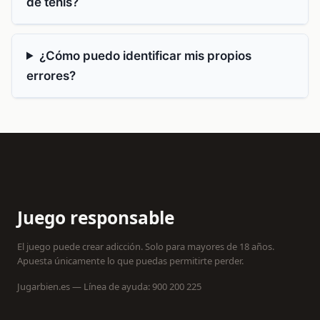
de tenis?
¿Cómo puedo identificar mis propios
errores?
Juego responsable
El juego puede crear adicción. Solo para mayores de 18 años.
Apuesta únicamente lo que puedas permitirte perder.
Jugarbien.es
— Línea de ayuda: 900 200 225