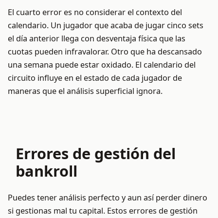
El cuarto error es no considerar el contexto del
calendario. Un jugador que acaba de jugar cinco sets
el día anterior llega con desventaja física que las
cuotas pueden infravalorar. Otro que ha descansado
una semana puede estar oxidado. El calendario del
circuito influye en el estado de cada jugador de
maneras que el análisis superficial ignora.
Errores de gestión del
bankroll
Puedes tener análisis perfecto y aun así perder dinero
si gestionas mal tu capital. Estos errores de gestión