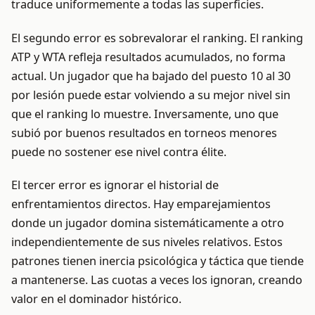
traduce uniformemente a todas las superficies.
El segundo error es sobrevalorar el ranking. El ranking
ATP y WTA refleja resultados acumulados, no forma
actual. Un jugador que ha bajado del puesto 10 al 30
por lesión puede estar volviendo a su mejor nivel sin
que el ranking lo muestre. Inversamente, uno que
subió por buenos resultados en torneos menores
puede no sostener ese nivel contra élite.
El tercer error es ignorar el historial de
enfrentamientos directos. Hay emparejamientos
donde un jugador domina sistemáticamente a otro
independientemente de sus niveles relativos. Estos
patrones tienen inercia psicológica y táctica que tiende
a mantenerse. Las cuotas a veces los ignoran, creando
valor en el dominador histórico.