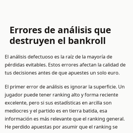
Errores de análisis que
destruyen el bankroll
El análisis defectuoso es la raíz de la mayoría de
pérdidas evitables. Estos errores afectan la calidad de
tus decisiones antes de que apuestes un solo euro.
El primer error de análisis es ignorar la superficie. Un
jugador puede tener ranking alto y forma reciente
excelente, pero si sus estadísticas en arcilla son
mediocres y el partido es en tierra batida, esa
información es más relevante que el ranking general.
He perdido apuestas por asumir que el ranking se