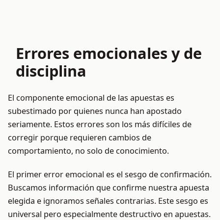
Errores emocionales y de
disciplina
El componente emocional de las apuestas es
subestimado por quienes nunca han apostado
seriamente. Estos errores son los más difíciles de
corregir porque requieren cambios de
comportamiento, no solo de conocimiento.
El primer error emocional es el sesgo de confirmación.
Buscamos información que confirme nuestra apuesta
elegida e ignoramos señales contrarias. Este sesgo es
universal pero especialmente destructivo en apuestas.